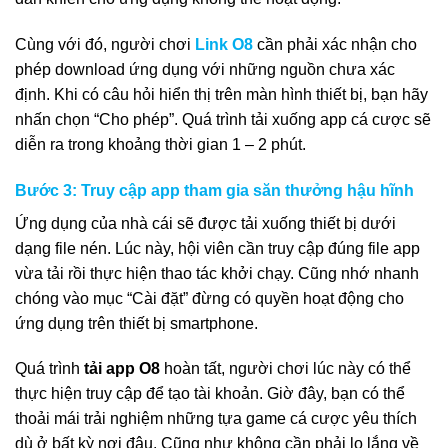
Cùng với đó, người chơi
Link O8
cần phải xác nhận cho
phép download ứng dụng với những nguồn chưa xác
định. Khi có câu hỏi hiển thị trên màn hình thiết bị, bạn hãy
nhấn chọn “Cho phép”. Quá trình tải xuống app cá cược sẽ
diễn ra trong khoảng thời gian 1 – 2 phút.
Bước 3: Truy cập app tham gia săn thưởng hậu hĩnh
Ứng dụng của nhà cái sẽ được tải xuống thiết bị dưới
dạng file nén. Lúc này, hội viên cần truy cập đúng file app
vừa tải rồi thực hiện thao tác khởi chạy. Cũng nhớ nhanh
chóng vào mục “Cài đặt” đừng có quyền hoạt động cho
ứng dụng trên thiết bị smartphone.
Quá trình
tải app O8
hoàn tất, người chơi lúc này có thể
thực hiện truy cập để tạo tài khoản. Giờ đây, bạn có thể
thoải mái trải nghiệm những tựa game cá cược yêu thích
dù ở bất kỳ nơi đâu. Cũng như không cần phải lo lắng về