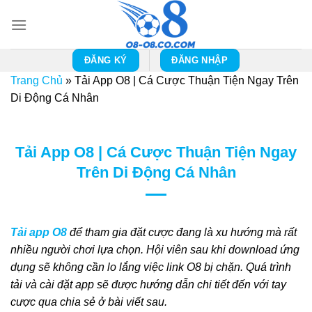
Skip
to
content
ĐĂNG KÝ
ĐĂNG NHẬP
Trang Chủ
»
Tải App O8 | Cá Cược Thuận Tiện Ngay Trên
Di Động Cá Nhân
Tải App O8 | Cá Cược Thuận Tiện Ngay
Trên Di Động Cá Nhân
Tải app O8
để tham gia đặt cược đang là xu hướng mà rất
nhiều người chơi lựa chọn. Hội viên sau khi download ứng
dụng sẽ không cần lo lắng việc link O8 bị chặn. Quá trình
tải và cài đặt app sẽ được hướng dẫn chi tiết đến với tay
cược qua chia sẻ ở bài viết sau.