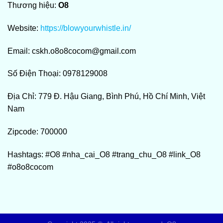
Thương hiệu:
O8
Website:
https://blowyourwhistle.in/
Email:
cskh.o8o8cocom@gmail.com
Số Điện Thoại: 0978129008
Địa Chỉ: 779 Đ. Hậu Giang, Bình Phú, Hồ Chí Minh, Việt
Nam
Zipcode: 700000
Hashtags: #O8 #nha_cai_O8 #trang_chu_O8 #link_O8
#o8o8cocom