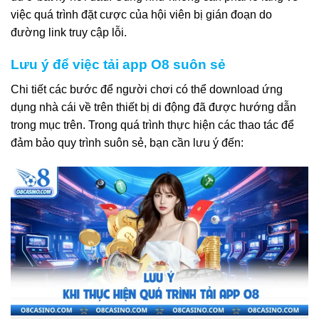
việc quá trình đặt cược của hội viên bị gián đoạn do
đường link truy cập lỗi.
Lưu ý để việc tải app O8 suôn sẻ
Chi tiết các bước để người chơi có thể download ứng
dụng nhà cái về trên thiết bị di động đã được hướng dẫn
trong mục trên. Trong quá trình thực hiện các thao tác để
đảm bảo quy trình suôn sẻ, bạn cần lưu ý đến: