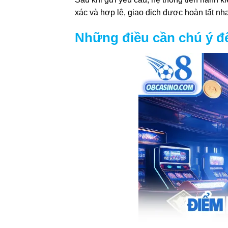
xác và hợp lệ, giao dịch được hoàn tất n
Những điều cần chú ý để