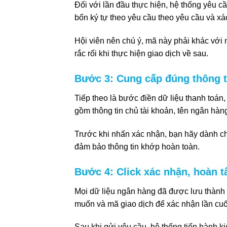
Đối với lần đầu thực hiện, hệ thống yêu 
bốn ký tự theo yêu cầu theo yêu cầu và xá
Hội viên nên chú ý, mã này phải khác với 
rắc rối khi thực hiện giao dịch về sau.
Bước 3: Cung cấp đúng thông t
Tiếp theo là bước điền dữ liệu thanh toán
gồm thông tin chủ tài khoản, tên ngân hàng,
Trước khi nhấn xác nhận, bạn hãy dành chút
đảm bảo thông tin khớp hoàn toàn.
Bước 4: Click xác nhận, hoàn t
Mọi dữ liệu ngân hàng đã được lưu thành c
muốn và mã giao dịch để xác nhận lần cuố
Sau khi gửi yêu cầu, hệ thống tiến hành k