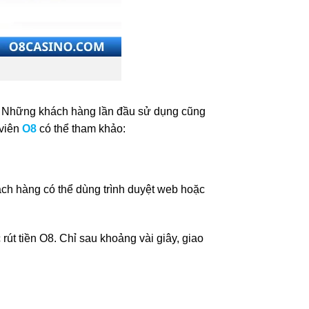
ất. Những khách hàng lần đầu sử dụng cũng
 viên
O8
có thể tham khảo:
ách hàng có thể dùng trình duyệt web hoặc
út tiền O8. Chỉ sau khoảng vài giây, giao