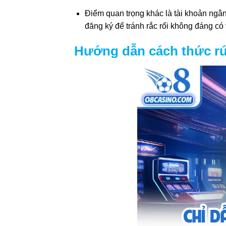
Điểm quan trọng khác là tài khoản ngân
đăng ký để tránh rắc rối không đáng có 
Hướng dẫn cách thức rút