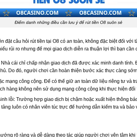
Điểm danh những điều cần lưu ý để rút tiền O8 suôn sẻ
n đặt câu hỏi rút tiền tại O8 có an toàn, không đặc biệt đối với
iểu rủi ro nhưng để mọi giao dịch diễn ra thuận lợi thì bạn cần
t: Nhà cái chỉ chấp nhận giao dịch đã được xác minh danh tính.
ủ. Do đó, người chơi cần hoàn thiện bước xác thực càng sớm cà
ặc mạng công cộng. Để có thể giữ an toàn dữ liệu riêng tư và tr
khách hàng không nên sử dụng mạng công cộng khi thực hiện đổi
sinh lỗi: Trường hợp giao dịch bị chậm hoặc xuất hiện thông b
n tảng luôn có nhân viên túc trực để hướng dẫn kiểm tra và bảo 
hướng rõ ràng và dễ dàng theo tác giúp người chơi yên tâm khi 