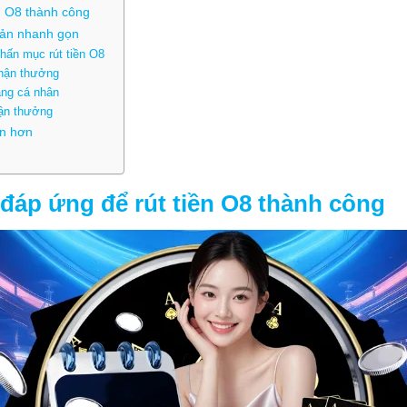
n O8 thành công
oản nhanh gọn
nhấn mục rút tiền O8
nhận thưởng
àng cá nhân
hận thưởng
àn hơn
đáp ứng để rút tiền O8 thành công