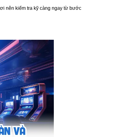
hơi nên kiểm tra kỹ càng ngay từ bước