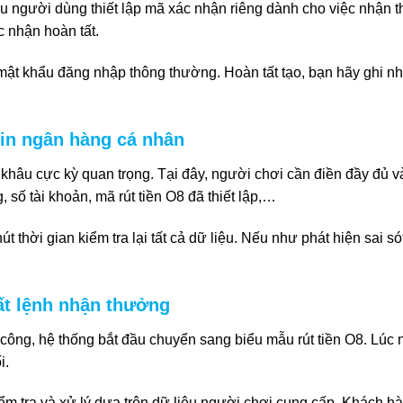
cầu người dùng thiết lập mã xác nhận riêng dành cho việc nhận
c nhận hoàn tất.
mật khẩu đăng nhập thông thường. Hoàn tất tạo, bạn hãy ghi nhớ
in ngân hàng cá nhân
, khâu cực kỳ quan trọng. Tại đây, người chơi cần điền đầy đủ 
 số tài khoản, mã rút tiền O8 đã thiết lập,…
 thời gian kiểm tra lại tất cả dữ liệu. Nếu như phát hiện sai s
ất lệnh nhận thưởng
ông, hệ thống bắt đầu chuyển sang biểu mẫu rút tiền O8. Lúc n
i.
iểm tra và xử lý dựa trên dữ liệu người chơi cung cấp. Khách h